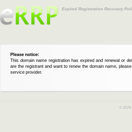
Expired Registration Recovery Pol
Please notice:
Bitte beachten Sie:
This domain name registration has expired and renewal or dele
Diese Domainregistrierung ist abgelaufen und die Verläng
are the registrant and want to renew the domain name, please 
Domain stehen an. Wenn Sie der Registrant sind und di
service provider.
verlängern möchten, kontaktieren Sie bitte Ihren Service-Provid
© 2026